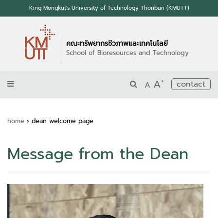
King Mongkut's University of Technology Thonburi (KMUTT)
คณะทรัพยากรชีวภาพและเทคโนโลยี
School of Bioresources and Technology
+
A
contact
A
home
›
dean welcome page
Message from the Dean